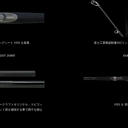
グシート VSS を装着
富士工業製超軽量SICリ
PIGOT JOINT
GU
ークラフトオリジナル・スピゴッ
VSS ＆ 
ント部を補強する事で調子を損な