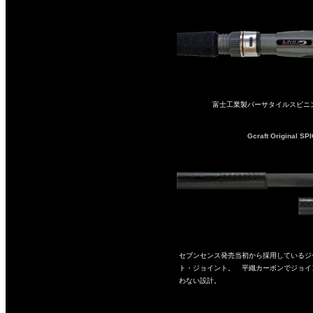
富士工業製バーサタイルスピニン
Gcraft Original S
セブンセンス発売当初から採用しているジ
ト・ジョイント。 平織カーボンでジョイ
わない設計。