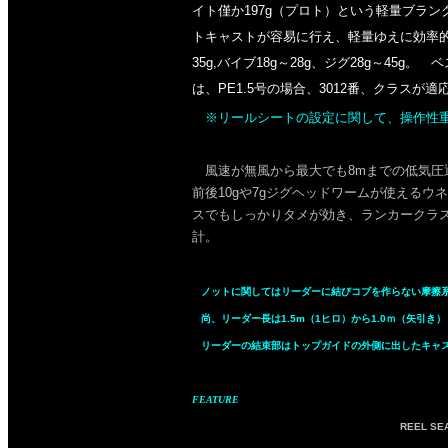
イト僅か197g（プロト）という軽量ブラン
トキャストが容易に行え、軽量ゆえに効率的
35g,バイブ18g～28g、ジグ28g～4
は、PE1.5号の場合、3012番、クラスが適
※リールシートの設定に関して、操作性重視
風速が無風から最大でも8mまでの低気圧通
前後10gや7gジグヘッドワームが使える
スでもしっかりタメが効き、ランカークラス
計。
ノットに関してはリーダーに結びコブを作らない摩擦系
尚、リーダー長は1.5m（1ヒロ）から1.0ｍ（矢引き
リーダーの結束部はトップガイドの外側に出したキャス
FEATURE
REEL SE