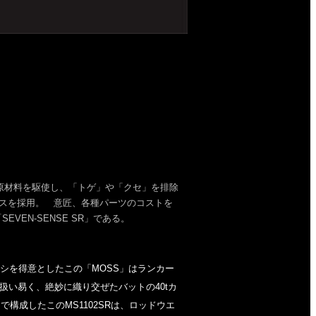
0ｔの原材料を駆使し、「トゲ」や「クセ」を排除
スを採用。 意匠、各種パーツのコストを
EN-SENSE SR」である。
サラシを得意としたこの「MOSS」はランカー
い易く、絶妙に織り交ぜたバットの40tカ
で構成したこのMS1102SRは、ロッドウエ