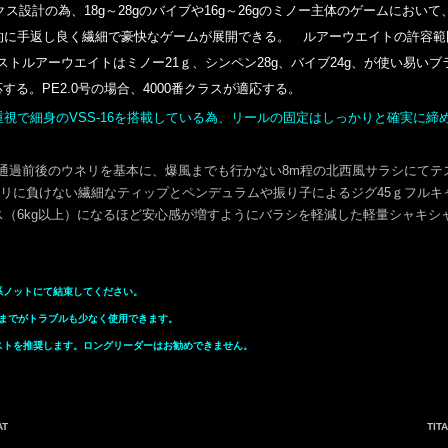
クス設計の為、18g～28gのバイブや16g～26gのミノー主体のゲームにお
に手返し良く繊細で豪快なゲームが展開できる。 ルアーウエイトの許容範囲は
5g。 ベストルアーウエイトはミノー21ｇ、シンペン28g、バイブ24g、が使い
応する。PE2.0号の場合、4000番クラスが適応する。
で細身のVSS-16を搭載している為、リールの固定はしっかりと確実に締
過前後のウネリを基本に、爆風までも行かない8m程の北西風サラシにてテスト
ウネリに負けない繊細なティップとペンデュラムや振り子によるジグ45ｇフルキ
（6kg以上）になるほど安心感が増すようにバラシを軽減した軽量シャキシ
ノットにて結束してください。
）までがトラブルも少なく使用できます。
トを推奨します。ロングリーダーはお勧めできません。
AT
TIT