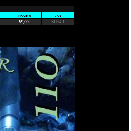
PRICE(¥)
JAN
59,000
31154 1