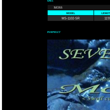
SPEC
MOSS
MODEL
LENGTH
MS-1102-SR
11'0
PAMPHLET