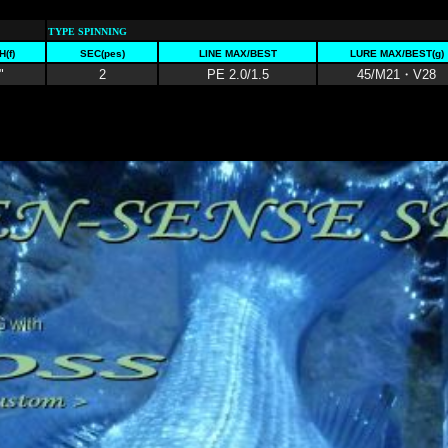
TYPE SPINNING
(f)
SEC(pes)
LINE MAX/BEST
LURE MAX/BEST(g)
"
2
PE 2.0/1.5
45/M21・V28