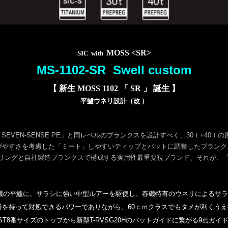
MOSS <SR>
SIC with
MS-1102-SR Swell custom
【 新生 MOSS 1102 「 SR 」 誕生 】
平鱸ウネリ設計（改 ）
、「SEVEN-SENSE PE」と同レベルのブランクスを設計すべく、30ｔ+4
げやすさを考慮した「ミート」しやすいティップとバットに調整したブランク
ングと自社製造ブランクスで構成する実用性最重要視ブランド、それが、「SEV
stom」。磯の平鱸に、サラシに強い中型ルアーを駆使し、春磯特有のウネリによる
を持って対処できるパワーでありながら、60ｃｍクラスでもタメが利くうえ扱
T8番サイズのトップから新型T-RVSG20Hのバットガイドに繋がる9点ガイド