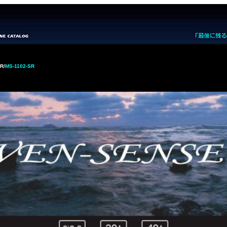
SR
/
MS-1102-SR