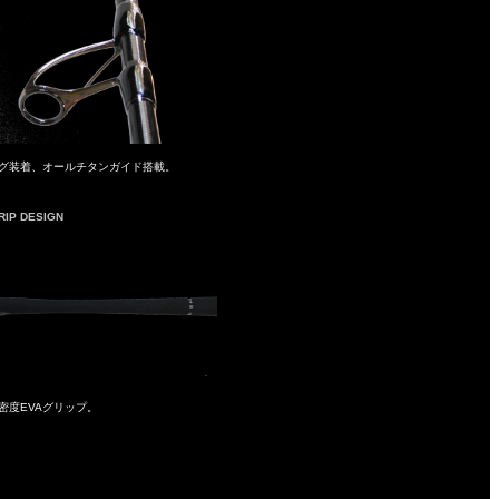
ング装着、オールチタンガイド搭載。
RIP DESIGN
高密度EVAグリップ。