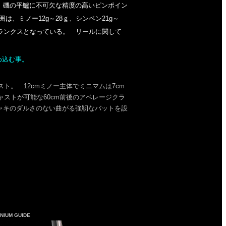
いて、磯の平鱸に不可欠な精度の高いピンポイン
、ミノー12g～28ｇ、シンペン21g～
易いブランクスとなっている。 リールに関して
め込む事。
。 12cmミノー主体でミニマムは7cm
ャストが可能な60cm前後のアベレージクラ
ャキのダルさのない曲がる強靭なバットを設
ANIUM GUIDE